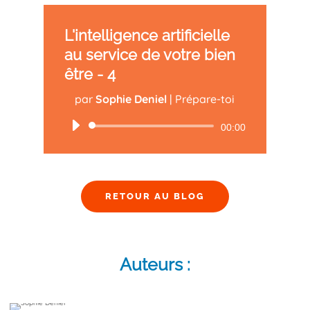
L'intelligence artificielle
au service de votre bien
être - 4
par
Sophie Deniel
|
Prépare-toi
Lecteur
00:00
audio
RETOUR AU BLOG
Auteurs :