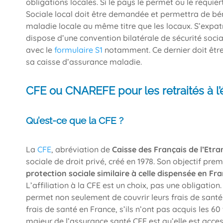
obligations locales. Si le pays le permet ou le requiert
Sociale local doit être demandée et permettra de bén
maladie locale au même titre que les locaux. S’expat
dispose d’une convention bilatérale de sécurité socia
avec le
formulaire S1
notamment. Ce dernier doit êtr
sa caisse d’assurance maladie.
CFE ou CNAREFE pour les retraités à l’
Qu’est-ce que la CFE ?
La
CFE
, abréviation de
Caisse des Français de l’Etr
sociale de droit privé, créé en 1978. Son objectif pre
protection sociale similaire à celle dispensée en Fr
L’affiliation à la CFE est un choix, pas une obligation.
permet non seulement de couvrir leurs frais de santé
frais de santé en France, s’ils n’ont pas acquis les 6
majeur de l’assurance santé CFE est qu’elle est acces